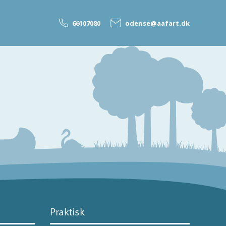
66107080
odense@aafart.dk
Praktisk