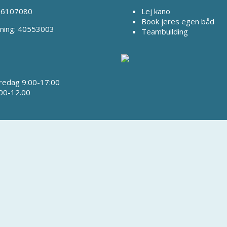
 66107080
Lej kano
Book jeres egen båd
ning: 40553003
Teambuilding
redag 9:00-17:00
00-12.00