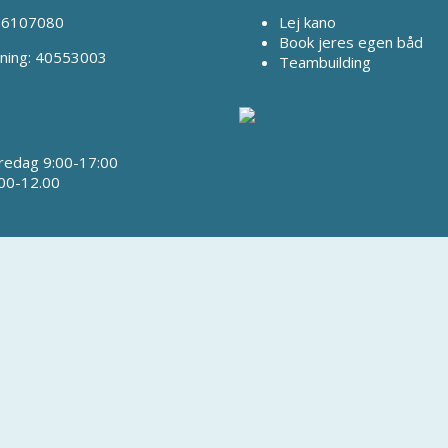
 66107080
Lej kano
Book jeres egen båd
ning: 40553003
Teambuilding
redag 9:00-17:00
00-12.00