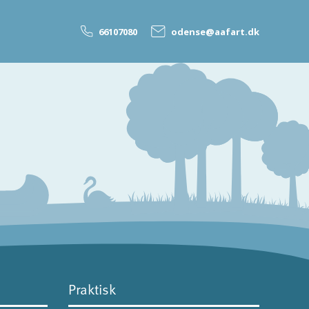
66107080
odense@aafart.dk
Praktisk