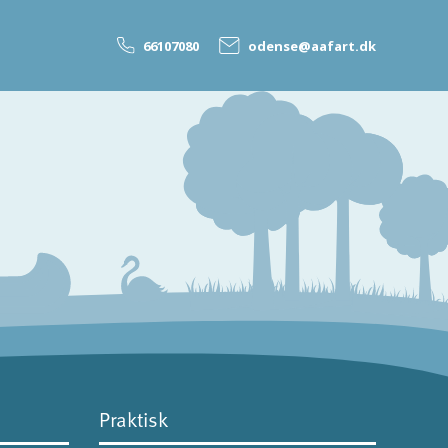
66107080
odense@aafart.dk
Praktisk