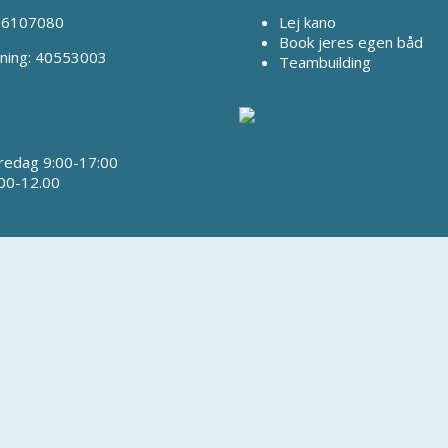
 66107080
Lej kano
Book jeres egen båd
ning: 40553003
Teambuilding
redag 9:00-17:00
00-12.00